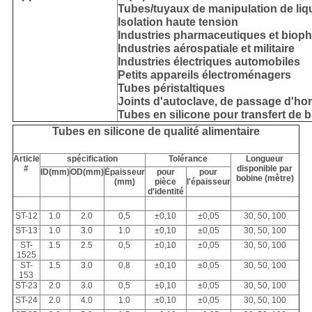
Tubes/tuyaux de manipulation de liqui
Isolation haute tension
Industries pharmaceutiques et biop
Industries aérospatiale et militaire
Industries électriques automobiles
Petits appareils électroménagers
Tubes péristaltiques
Joints d'autoclave, de passage d'ho
Tubes en silicone pour transfert de b
Tubes en silicone de qualité alimentaire
Article
spécification
Tolérance
Longueur
#
disponible par
ID(mm)
OD(mm)
Épaisseur
pour
pour
bobine (mètre)
(mm)
pièce
l'épaisseur
d'identité
ST-12
1.0
2.0
0,5
±0,10
±0,05
30, 50, 100
ST-13
1.0
3.0
1.0
±0,10
±0,05
30, 50, 100
ST-
1.5
2.5
0,5
±0,10
±0,05
30, 50, 100
1525
ST-
1.5
3.0
0,8
±0,10
±0,05
30, 50, 100
153
ST-23
2.0
3.0
0,5
±0,10
±0,05
30, 50, 100
ST-24
2.0
4.0
1.0
±0,10
±0,05
30, 50, 100