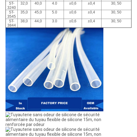
ST-
32,0
40,0
4.0
±0,6
±0,4
30, 50
3240
ST-
35,0
45,0
5.0
±0,6
±0,4
30, 50
3545
ST-
38,0
44,0
3.0
±0,6
±0,4
30, 50
3844