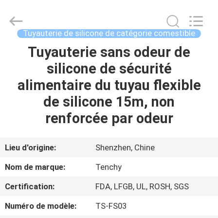
Garniture
de
joint
de
silicone
Tuyauterie de silicone de catégorie comestible
Fournisseur.
Copyright
©
Tuyauterie sans odeur de
MAISON
2021
-
silicone de sécurité
2025
siliconesealgasket.com.
All
PRODUITS
alimentaire du tuyau flexible
Rights
Reserved.
de silicone 15m, non
AU
renforcée par odeur
SUJET
DE
Lieu d'origine:
Shenzhen, Chine
NOUS
Nom de marque:
Tenchy
Certification:
FDA, LFGB, UL, ROSH, SGS
VISITE
Numéro de modèle:
TS-FS03
D'USINE