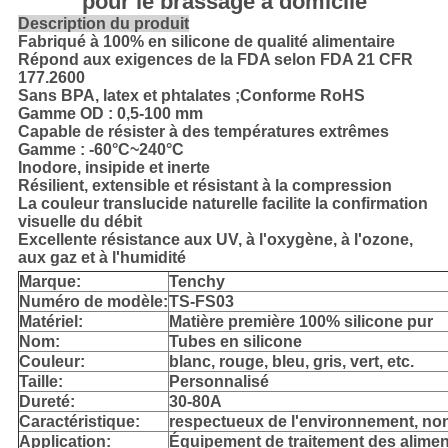
pour le brassage à domicile
Description du produit
Fabriqué à 100% en silicone de qualité alimentaire
Répond aux exigences de la FDA selon FDA 21 CFR
177.2600
Sans BPA, latex et phtalates ;Conforme RoHS
Gamme OD : 0,5-100 mm
Capable de résister à des températures extrêmes
Gamme : -60°C~240°C
Inodore, insipide et inerte
Résilient, extensible et résistant à la compression
La couleur translucide naturelle facilite la confirmation
visuelle du débit
Excellente résistance aux UV, à l'oxygène, à l'ozone,
aux gaz et à l'humidité
Marque:
Tenchy
Numéro de modèle:
TS-FS03
Matériel:
Matière première 100% silicone pur
Nom:
Tubes en silicone
Couleur:
blanc, rouge, bleu, gris, vert, etc.
Taille:
Personnalisé
Dureté:
30-80A
Caractéristique:
respectueux de l'environnement, non t
Application:
Équipement de traitement des alimen