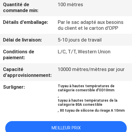
Quantité de
100 mètres
commande min:
CONTRÔLE
Détails d'emballage:
Par le sac adapté aux besoins
DE
du client et le carton d'OPP
QUALITÉ
Délai de livraison:
5-10 jours de travail
CONTACTEZ-
Conditions de
L/C, T/T, Western Union
paiement:
NOUS
Capacité
10000 mètres/mètres par jour
d'approvisionnement:
DEMANDEZ
Surligner:
Tuyau à hautes températures de
UNE
catégorie comestible d'OD10mm
,
CITATION
tuyau à hautes températures de la
catégorie 80A comestible
,
80 tuyau de silicone du rivage A 10mm
NOUVELLES
MEILLEUR PRIX