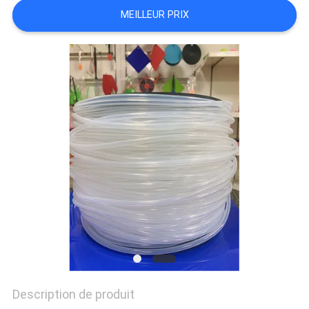
PLAN
MEILLEUR PRIX
DU
SITE
PRIVACY
POLICY
Description de produit