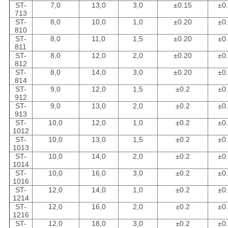
ST-
7,0
13,0
3,0
±0.15
±0
713
ST-
8,0
10,0
1,0
±0.20
±0
810
ST-
8,0
11,0
1,5
±0.20
±0
811
ST-
8,0
12,0
2,0
±0.20
±0
812
ST-
8,0
14,0
3,0
±0.20
±0
814
ST-
9,0
12,0
1,5
±0.2
±0
912
ST-
9,0
13,0
2,0
±0.2
±0
913
ST-
10,0
12,0
1,0
±0.2
±0
1012
ST-
10,0
13,0
1,5
±0.2
±0
1013
ST-
10,0
14,0
2,0
±0.2
±0
1014
ST-
10,0
16,0
3,0
±0.2
±0
1016
ST-
12,0
14,0
1,0
±0.2
±0
1214
ST-
12,0
16,0
2,0
±0.2
±0
1216
ST-
12,0
18,0
3,0
±0.2
±0