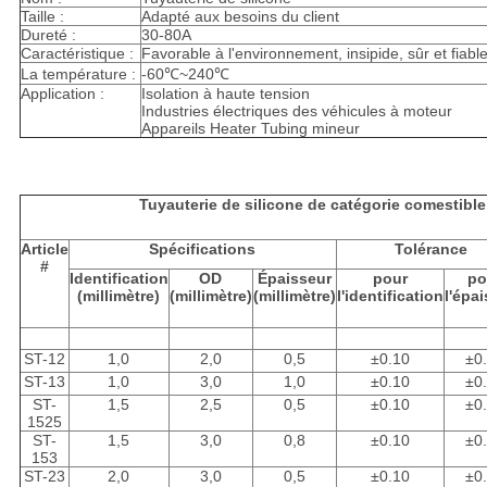
Taille :
Adapté aux besoins du client
Dureté :
30-80A
Caractéristique :
Favorable à l'environnement, insipide, sûr et fiable
La température :
-60℃~240℃
Application :
Isolation à haute tension
Industries électriques des véhicules à moteur
Appareils Heater Tubing mineur
Tuyauterie de silicone de catégorie comestible
Article
Spécifications
Tolérance
#
Identification
OD
Épaisseur
pour
po
(millimètre)
(millimètre)
(millimètre)
l'identification
l'épa
ST-12
1,0
2,0
0,5
±0.10
±0
ST-13
1,0
3,0
1,0
±0.10
±0
ST-
1,5
2,5
0,5
±0.10
±0
1525
ST-
1,5
3,0
0,8
±0.10
±0
153
ST-23
2,0
3,0
0,5
±0.10
±0