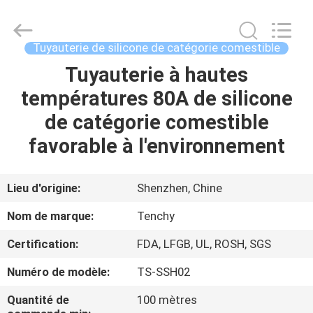
Garniture
de
joint
de
silicone
Tuyauterie de silicone de catégorie comestible
Supplier.
Copyright
©
Tuyauterie à hautes
MAISON
2021
-
températures 80A de silicone
2025
Shenzhen
Tenchy
PRODUITS
de catégorie comestible
Silicone&Rubber
Co.,Ltd.
All
favorable à l'environnement
Rights
Reserved.
AU
SUJET
Lieu d'origine:
Shenzhen, Chine
DE
Nom de marque:
Tenchy
NOUS
Certification:
FDA, LFGB, UL, ROSH, SGS
Numéro de modèle:
TS-SSH02
VISITE
D'USINE
Quantité de
100 mètres