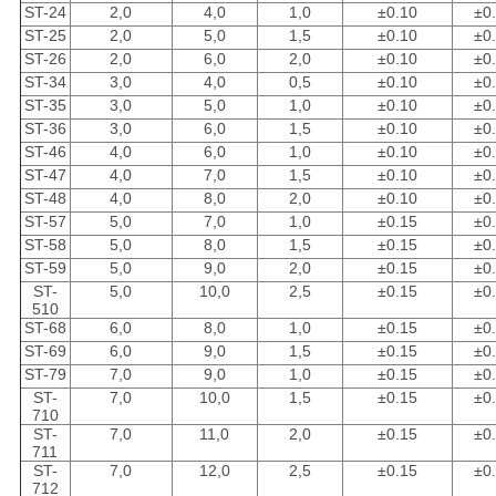
ST-24
2,0
4,0
1,0
±0.10
±0
ST-25
2,0
5,0
1,5
±0.10
±0
ST-26
2,0
6,0
2,0
±0.10
±0
ST-34
3,0
4,0
0,5
±0.10
±0
ST-35
3,0
5,0
1,0
±0.10
±0
ST-36
3,0
6,0
1,5
±0.10
±0
ST-46
4,0
6,0
1,0
±0.10
±0
ST-47
4,0
7,0
1,5
±0.10
±0
ST-48
4,0
8,0
2,0
±0.10
±0
ST-57
5,0
7,0
1,0
±0.15
±0
ST-58
5,0
8,0
1,5
±0.15
±0
ST-59
5,0
9,0
2,0
±0.15
±0
ST-
5,0
10,0
2,5
±0.15
±0
510
ST-68
6,0
8,0
1,0
±0.15
±0
ST-69
6,0
9,0
1,5
±0.15
±0
ST-79
7,0
9,0
1,0
±0.15
±0
ST-
7,0
10,0
1,5
±0.15
±0
710
ST-
7,0
11,0
2,0
±0.15
±0
711
ST-
7,0
12,0
2,5
±0.15
±0
712