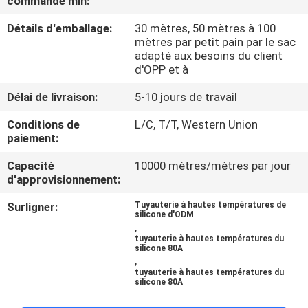
commande min:
Détails d'emballage:
30 mètres, 50 mètres à 100
CONTRÔLE
mètres par petit pain par le sac
DE
adapté aux besoins du client
d'OPP et à
QUALITÉ
Délai de livraison:
5-10 jours de travail
CONTACTEZ-
Conditions de
L/C, T/T, Western Union
paiement:
NOUS
Capacité
10000 mètres/mètres par jour
d'approvisionnement:
NOUVELLES
Surligner:
Tuyauterie à hautes températures de
silicone d'ODM
,
DEMANDEZ
tuyauterie à hautes températures du
silicone 80A
UNE
,
tuyauterie à hautes températures du
CITATION
silicone 80A