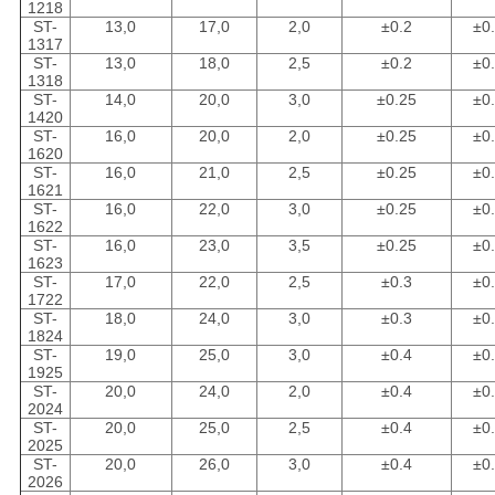
1218
ST-
13,0
17,0
2,0
±0.2
±0
1317
ST-
13,0
18,0
2,5
±0.2
±0
1318
ST-
14,0
20,0
3,0
±0.25
±0
1420
ST-
16,0
20,0
2,0
±0.25
±0
1620
ST-
16,0
21,0
2,5
±0.25
±0
1621
ST-
16,0
22,0
3,0
±0.25
±0
1622
ST-
16,0
23,0
3,5
±0.25
±0
1623
ST-
17,0
22,0
2,5
±0.3
±0
1722
ST-
18,0
24,0
3,0
±0.3
±0
1824
ST-
19,0
25,0
3,0
±0.4
±0
1925
ST-
20,0
24,0
2,0
±0.4
±0
2024
ST-
20,0
25,0
2,5
±0.4
±0
2025
ST-
20,0
26,0
3,0
±0.4
±0
2026