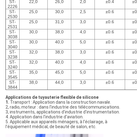
ST-
22,0
26,0
2,0
±0.4
±0
2226
ST-
25,0
30,0
2,5
±0.6
±0
2530
ST-
25,0
31,0
3,0
±0.6
±0
2531
ST-
30,0
38,0
4,0
±0.6
±0
3038
ST-
30,0
40,0
5,0
±0.6
±0
3040
ST-
32,0
38,0
3,0
±0.6
±0
3238
ST-
32,0
40,0
4,0
±0.6
±0
3240
ST-
35,0
45,0
5,0
±0.6
±0
3545
ST-
38,0
44,0
3,0
±0.6
±0
3844
Applications de tuyauterie flexible de silicone
1.
Transport : Application dans la construction navale.
2, radio, moteur : dans l'industrie des télécommunications.
3, instruments, applications d'industrie d'instrumentation.
4. Application dans l'industrie d'aviation.
5. Applicable aux appareils ménagers, à l'éclairage, à
l'équipement médical, de beauté de salon, etc.