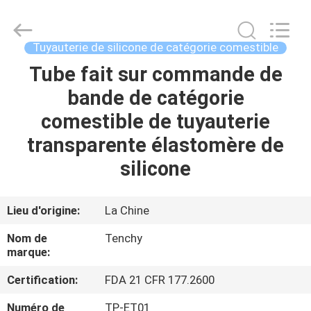
Garniture
de
joint
de
silicone
Tuyauterie de silicone de catégorie comestible
Fournisseur.
Copyright
©
Tube fait sur commande de
MAISON
2021
-
bande de catégorie
2025
Shenzhen
Tenchy
PRODUITS
comestible de tuyauterie
Silicone&Rubber
Co.,Ltd.
All
transparente élastomère de
Rights
Reserved.
AU
silicone
SUJET
DE
Lieu d'origine:
La Chine
NOUS
Nom de
Tenchy
marque:
VISITE
Certification:
FDA 21 CFR 177.2600
D'USINE
Numéro de
TP-ET01