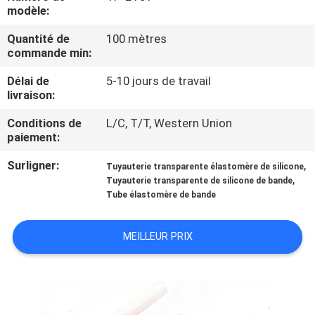
modèle:
CONTRÔLE
Quantité de
100 mètres
commande min:
DE
QUALITÉ
Délai de
5-10 jours de travail
livraison:
CONTACTEZ-
Conditions de
L/C, T/T, Western Union
paiement:
NOUS
Surligner:
,
Tuyauterie transparente élastomère de silicone
,
Tuyauterie transparente de silicone de bande
NOUVELLES
Tube élastomère de bande
DEMANDEZ
MEILLEUR PRIX
UNE
CITATION