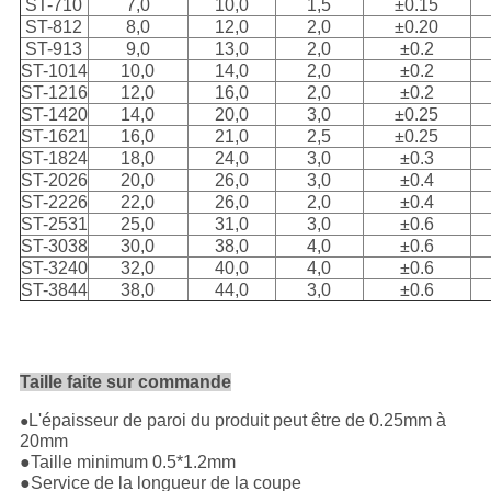
ST-710
7,0
10,0
1,5
±0.15
ST-812
8,0
12,0
2,0
±0.20
ST-913
9,0
13,0
2,0
±0.2
ST-1014
10,0
14,0
2,0
±0.2
ST-1216
12,0
16,0
2,0
±0.2
ST-1420
14,0
20,0
3,0
±0.25
ST-1621
16,0
21,0
2,5
±0.25
ST-1824
18,0
24,0
3,0
±0.3
ST-2026
20,0
26,0
3,0
±0.4
ST-2226
22,0
26,0
2,0
±0.4
ST-2531
25,0
31,0
3,0
±0.6
ST-3038
30,0
38,0
4,0
±0.6
ST-3240
32,0
40,0
4,0
±0.6
ST-3844
38,0
44,0
3,0
±0.6
Taille faite sur commande
L'épaisseur de paroi du produit peut être de 0.25mm à
●
20mm
●Taille minimum 0.5*1.2mm
●Service de la longueur de la coupe