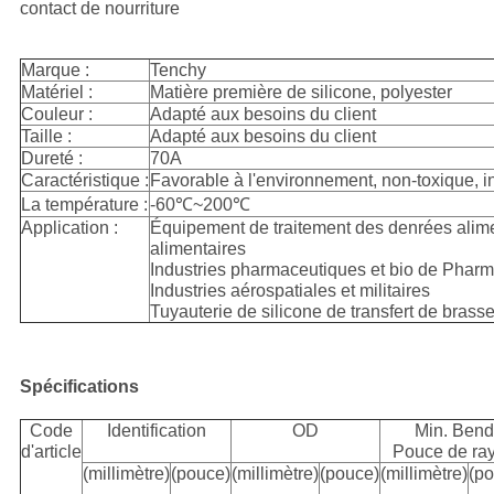
contact de nourriture
Marque :
Tenchy
Matériel :
Matière première de silicone, polyester
Couleur :
Adapté aux besoins du client
Taille :
Adapté aux besoins du client
Dureté :
70A
Caractéristique :
Favorable à l'environnement, non-toxique, ins
La température :
-60℃~200℃
Application :
Équipement de traitement des denrées alime
alimentaires
Industries pharmaceutiques et bio de Phar
Industries aérospatiales et militaires
Tuyauterie de silicone de transfert de brasse
Spécifications
Code
Identification
OD
Min. Bend
d'article
Pouce de ra
(millimètre)
(pouce)
(millimètre)
(pouce)
(millimètre)
(p