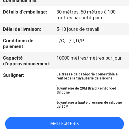
commande min:
Détails d'emballage:
30 mètres, 50 mètres à 100
CONTRÔLE
mètres par petit pain
DE
Délai de livraison:
5-10 jours de travail
QUALITÉ
Conditions de
L/C, T/T, D/P
paiement:
CONTACTEZ-
Capacité
10000 mètres/mètres par jour
NOUS
d'approvisionnement:
Surligner:
La tresse de catégorie comestible a
NOUVELLES
renforcé la tuyauterie de silicone
,
tuyauterie de 20M Braid Reinforced
Silicone
DEMANDEZ
,
tuyauterie à haute pression de silicone
UNE
de 20M
CITATION
MEILLEUR PRIX