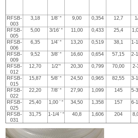
RFSB-
3,18
1/8' “
9,00
0,354
12,7
1
003
RFSB-
5,00
3/16' “
11,00
0,433
25,4
1,0
005
RFSB-
6,35
1/4' “
13,20
0,519
38,1
1-1
006
RFSB-
9,52
3/8' “
16,60
0,654
57,15
2-1
009
RFSB-
12,70
1/2'“
20,30
0,799
70,00
2-
012
RFSB-
15,87
5/8' “
24,50
0,965
82,55
3-1
015
RFSB-
22,20
7/8' “
27,90
1,099
145
5-3
022
RFSB-
25,40
1,00 ' “
34,50
1,358
157
6-1
025
RFSB-
31,75
1-1/4 ' “
40,8
1,606
204
8,
031