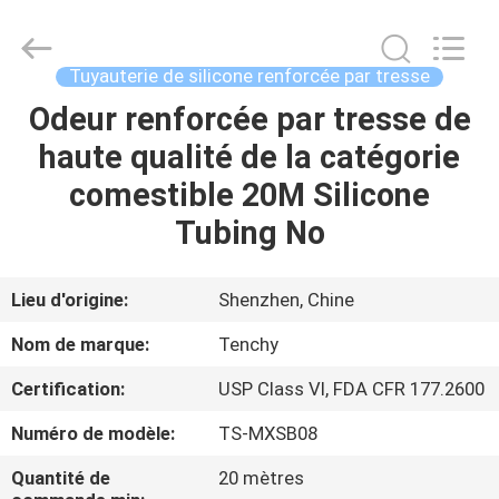
Garniture
de
joint
de
silicone
Tuyauterie de silicone renforcée par tresse
Supplier.
Copyright
©
Odeur renforcée par tresse de
MAISON
2021
-
haute qualité de la catégorie
2025
Shenzhen
Tenchy
PRODUITS
comestible 20M Silicone
Silicone&Rubber
Co.,Ltd.
All
Tubing No
Rights
Reserved.
AU
SUJET
Lieu d'origine:
Shenzhen, Chine
DE
Nom de marque:
Tenchy
NOUS
Certification:
USP Class VI, FDA CFR 177.2600
Numéro de modèle:
TS-MXSB08
VISITE
D'USINE
Quantité de
20 mètres