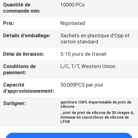
Quantité de
10000 PCs
commande min:
CONTRÔLE
Prix:
Nigotiated
DE
QUALITÉ
Détails d'emballage:
Sachets en plastique d'Opp et
carton standard.
CONTACTEZ-
Délai de livraison:
5-10 jours de travail
NOUS
Conditions de
L/C, T/T, Western Union
paiement:
NOUVELLES
Capacité
50,000PCS par jour
d'approvisionnement:
Surligner:
garniture 100% imperméable de joint de
DEMANDEZ
silicone
,
,
joint de joint de silicone de 30 rivages A
UNE
Anneaux en caoutchouc de silicone de
LFGB
CITATION