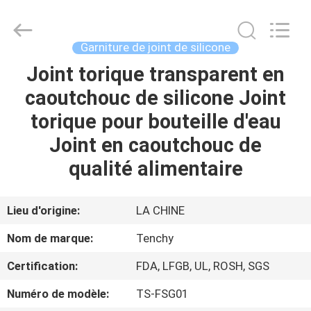
Garniture
de
joint
de
silicone
Garniture de joint de silicone
Supplier.
Copyright
©
Joint torique transparent en
MAISON
2021
-
caoutchouc de silicone Joint
2025
Shenzhen
Tenchy
PRODUITS
torique pour bouteille d'eau
Silicone&Rubber
Co.,Ltd.
All
Joint en caoutchouc de
Rights
Reserved.
AU
qualité alimentaire
SUJET
DE
Lieu d'origine:
LA CHINE
NOUS
Nom de marque:
Tenchy
Certification:
FDA, LFGB, UL, ROSH, SGS
VISITE
Numéro de modèle:
TS-FSG01
D'USINE