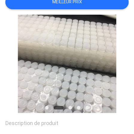
MEILLEUR PRIX
PLAN
DU
SITE
PRIVACY
POLICY
Description de produit