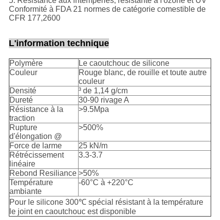
5. Résistance aux intempéries, résistante à l'ozone et UV
Conformité à FDA 21 normes de catégorie comestible de
CFR 177,2600
L'information technique
Polymère
Le caoutchouc de silicone
Couleur
Rouge blanc, de rouille et toute autre
couleur
Densité
³ de 1,14 g/cm
Dureté
30-90 rivage A
Résistance à la
>9.5Mpa
traction
Rupture
>500%
d'élongation @
Force de larme
25 kN/m
Rétrécissement
3.3-3.7
linéaire
Rebond Resiliance
>50%
Température
-60°C à +220°C
ambiante
Pour le silicone 300℃ spécial résistant à la température
le joint en caoutchouc est disponible