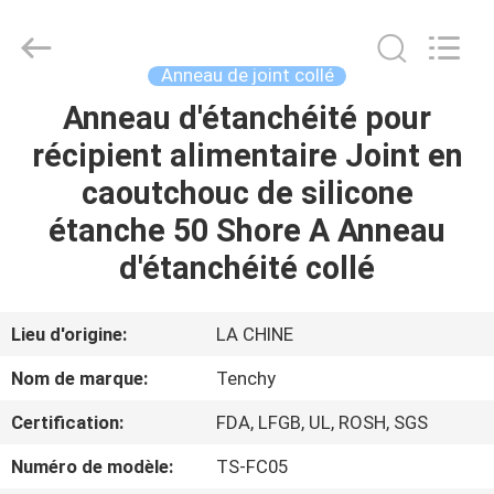
Garniture
de
joint
de
silicone
Anneau de joint collé
Fournisseur.
Copyright
©
Anneau d'étanchéité pour
MAISON
2021
-
récipient alimentaire Joint en
2025
siliconesealgasket.com.
All
PRODUITS
caoutchouc de silicone
Rights
Reserved.
étanche 50 Shore A Anneau
AU
d'étanchéité collé
SUJET
DE
Lieu d'origine:
LA CHINE
NOUS
Nom de marque:
Tenchy
Certification:
FDA, LFGB, UL, ROSH, SGS
VISITE
Numéro de modèle:
TS-FC05
D'USINE