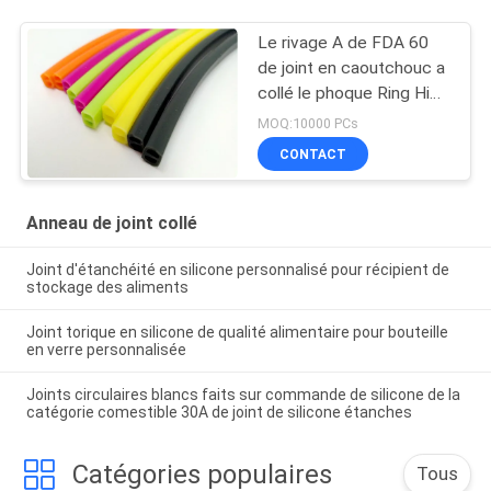
Le rivage A de FDA 60
de joint en caoutchouc a
collé le phoque Ring High
Temp Resistant pour le
MOQ:10000 PCs
conteneur de nourriture
CONTACT
Anneau de joint collé
Joint d'étanchéité en silicone personnalisé pour récipient de
stockage des aliments
Joint torique en silicone de qualité alimentaire pour bouteille
en verre personnalisée
Joints circulaires blancs faits sur commande de silicone de la
catégorie comestible 30A de joint de silicone étanches
Catégories populaires
Tous