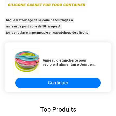
bague d'étoupage de silicone de 50 rivages A
anneau de joint collé de 50 rivages A
joint circulaire imperméable en caoutchouc de silicone
Anneau d'étanchéité pour
récipient alimentaire Joint en
caoutchouc de silicone étanche
50 Shore A Anneau d'étanchéité
collé
Continuer
Top Produits