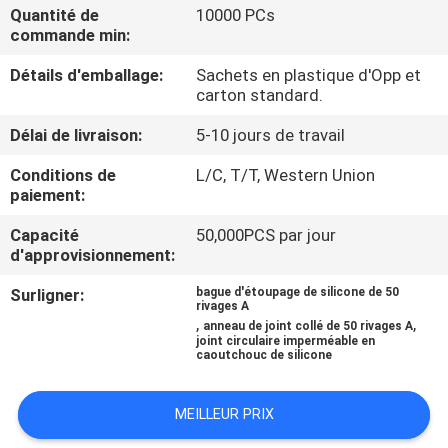
Quantité de
10000 PCs
commande min:
CONTRÔLE
Détails d'emballage:
Sachets en plastique d'Opp et
DE
carton standard.
QUALITÉ
Délai de livraison:
5-10 jours de travail
CONTACTEZ-
Conditions de
L/C, T/T, Western Union
paiement:
NOUS
Capacité
50,000PCS par jour
d'approvisionnement:
DEMANDEZ
Surligner:
bague d'étoupage de silicone de 50
UNE
rivages A
,
,
anneau de joint collé de 50 rivages A
CITATION
joint circulaire imperméable en
caoutchouc de silicone
NOUVELLES
MEILLEUR PRIX