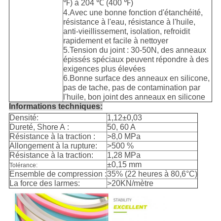
℉) à 204 ℃ (400 ℉)
4.Avec une bonne fonction d'étanchéité,
résistance à l'eau, résistance à l'huile,
anti-vieillissement, isolation, refroidit
rapidement et facile à nettoyer
5.Tension du joint : 30-50N, des anneaux
épissés spéciaux peuvent répondre à des
exigences plus élevées
6.Bonne surface des anneaux en silicone,
pas de tache, pas de contamination par
l'huile, bon joint des anneaux en silicone
Informations techniques:
Densité:
1,12±0,03
Dureté, Shore A :
50, 60 A
Résistance à la traction :
>8,0 MPa
Allongement à la rupture:
>500 %
Résistance à la traction:
1,28 MPa
±0,15 mm
Tolérance:
Ensemble de compression :
35% (22 heures à 80,6°C)
La force des larmes:
>20KN/mètre